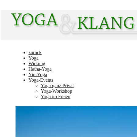
zurück
Yoga
Wirkung
Hatha-Yoga
Yin-Yoga
Yoga-Events
Yoga ganz Privat
Yoga-Workshop
Yoga im Freien